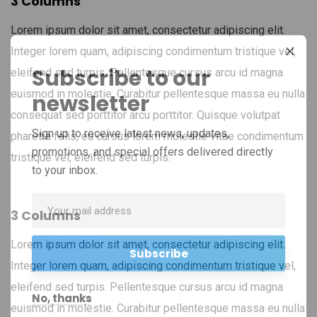
3 Columns
Lorem ipsum dolor sit amet, consectetur adipiscing elit.
Integer lorem quam, adipiscing condimentum tristique vel,
Subscribe to our
eleifend sed turpis. Pellentesque cursus arcu id magna
euismod in molestie. Curabitur pellentesque massa eu nulla
newsletter
consequat sed porttitor arcu porttitor. Quisque volutpat
Sign up to receive latest news, updates,
pharetra felis, eu cursus lorem molestie vitae condimentum
promotions, and special offers delivered directly
tristique vel, eleifend sed turpis.
to your inbox.
3 Columns
Lorem ipsum dolor sit amet, consectetur adipiscing elit.
Integer lorem quam, adipiscing condimentum tristique vel,
eleifend sed turpis. Pellentesque cursus arcu id magna
No, thanks
euismod in molestie. Curabitur pellentesque massa eu nulla